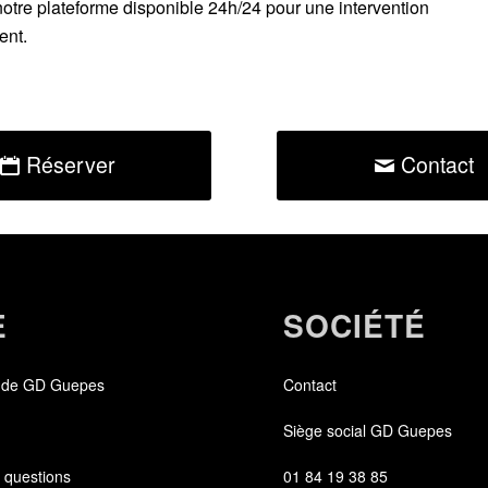
notre plateforme disponible 24h/24
pour une intervention
ent.
Réserver
Contact
E
SOCIÉTÉ
 de GD Guepes
Contact
Siège social GD Guepes
 questions
01 84 19 38 85