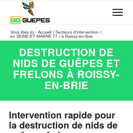
Vous êtes ici :
Accueil
/
Secteurs d’intervention
/
en SEINE-ET-MARNE 77
/
à Roissy-en-Brie
DESTRUCTION DE
NIDS DE GUÊPES ET
FRELONS À ROISSY-
EN-BRIE
Intervention rapide pour
la destruction de nids de