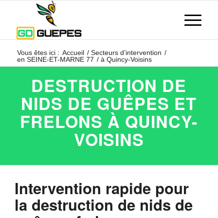
Vous êtes ici :
Accueil
/
Secteurs d’intervention
/
en SEINE-ET-MARNE 77
/
à Quincy-Voisins
DESTRUCTION DE
NIDS DE GUÊPES ET
FRELONS À QUINCY-
VOISINS
Intervention rapide pour
la destruction de nids de