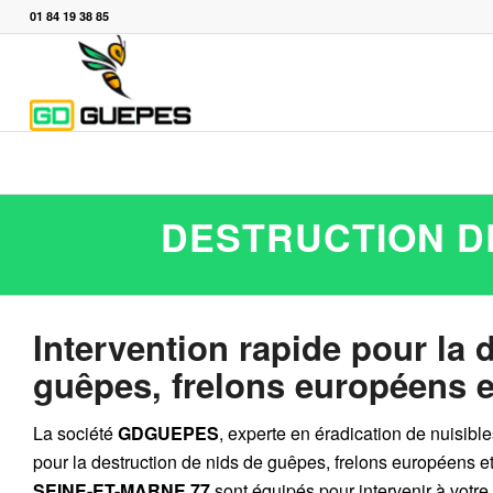
01 84 19 38 85
DESTRUCTION DE
Intervention rapide pour la 
guêpes, frelons européens et
La société
GDGUEPES
, experte en éradication de nuisibl
pour la destruction de
nids de guêpes
,
frelons européens
e
SEINE-ET-MARNE 77
sont équipés pour intervenir à votre