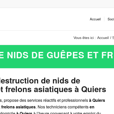
Accueil
Soc
Vous êtes ici :
Accueil
/
S
 NIDS DE GUÊPES ET F
destruction de nids de
 frelons asiatiques à Quiers
es, propose des services réactifs et professionnels
à Quiers
t
frelons asiatiques
. Nos techniciens compétents
en
 domicile
à Quiers
à l’heure convenant à votre emploi du