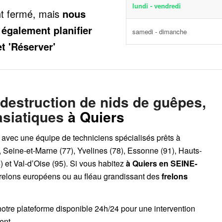
lundi - vendredi
nt fermé, mais
nous
 également planifier
samedi - dimanche
et 'Réserver'
 destruction de nids de guêpes,
asiatiques
à Quiers
, avec une équipe de techniciens spécialisés prêts à
, Seine-et-Marne (77), Yvelines (78), Essonne (91), Hauts-
 et Val-d’Oise (95). Si vous habitez
à Quiers
en SEINE-
frelons européens ou au fléau grandissant des
frelons
notre plateforme disponible 24h/24
pour une intervention
ent.