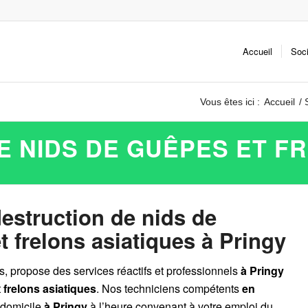
Accueil
Soc
Vous êtes ici :
Accueil
/
 NIDS DE GUÊPES ET F
destruction de nids de
 frelons asiatiques à Pringy
es, propose des services réactifs et professionnels
à Pringy
t
frelons asiatiques
. Nos techniciens compétents
en
 domicile
à Pringy
à l’heure convenant à votre emploi du