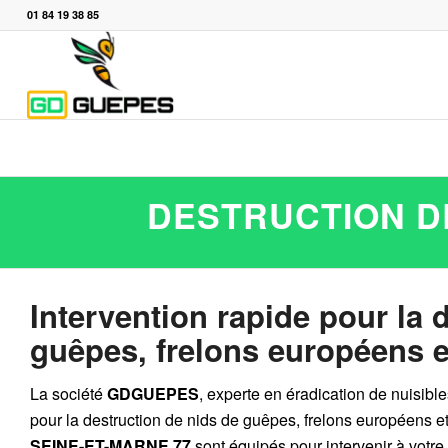
01 84 19 38 85
DESTRUCTION DE
Intervention rapide pour la 
guêpes, frelons européens et
La société
GDGUEPES
, experte en éradication de nuisibl
pour la destruction de
nids de guêpes
,
frelons européens
e
SEINE-ET-MARNE 77
sont équipés pour intervenir à votre