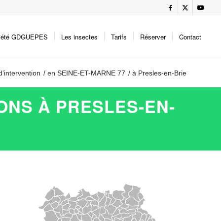
iété GDGUEPES
Les insectes
Tarifs
Réserver
Contact
d’intervention
/
en SEINE-ET-MARNE 77
/
à Presles-en-Brie
ONS À PRESLES-EN-