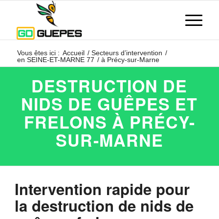
Vous êtes ici :
Accueil
/
Secteurs d’intervention
/
en SEINE-ET-MARNE 77
/
à Précy-sur-Marne
DESTRUCTION DE
NIDS DE GUÊPES ET
FRELONS À PRÉCY-
SUR-MARNE
Intervention rapide pour
la destruction de nids de