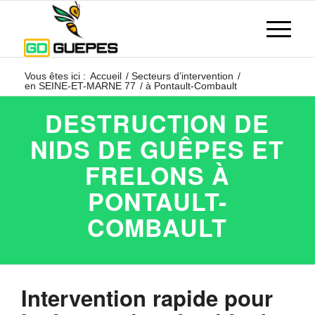
Vous êtes ici :
Accueil
/
Secteurs d’intervention
/
en SEINE-ET-MARNE 77
/
à Pontault-Combault
DESTRUCTION DE
NIDS DE GUÊPES ET
FRELONS À
PONTAULT-
COMBAULT
Intervention rapide pour