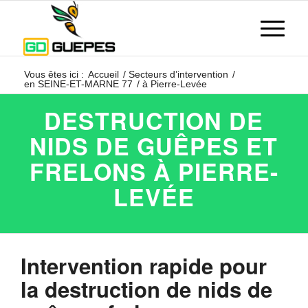
Vous êtes ici :
Accueil
/
Secteurs d’intervention
/
en SEINE-ET-MARNE 77
/
à Pierre-Levée
DESTRUCTION DE
NIDS DE GUÊPES ET
FRELONS À PIERRE-
LEVÉE
Intervention rapide pour
la destruction de nids de