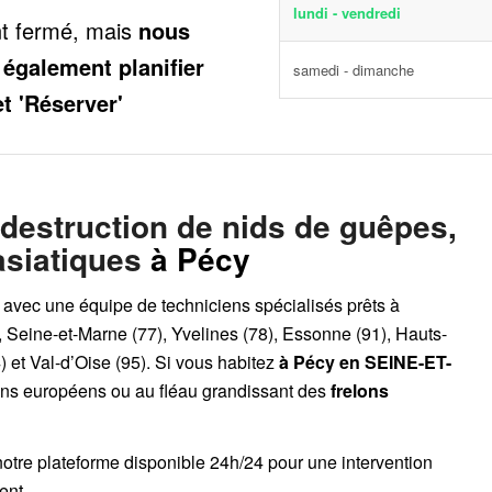
lundi - vendredi
nt fermé, mais
nous
 également planifier
samedi - dimanche
et 'Réserver'
 destruction de nids de guêpes,
asiatiques
à Pécy
, avec une équipe de techniciens spécialisés prêts à
, Seine-et-Marne (77), Yvelines (78), Essonne (91), Hauts-
 et Val-d’Oise (95). Si vous habitez
à Pécy
en SEINE-ET-
lons européens ou au fléau grandissant des
frelons
notre plateforme disponible 24h/24
pour une intervention
ent.