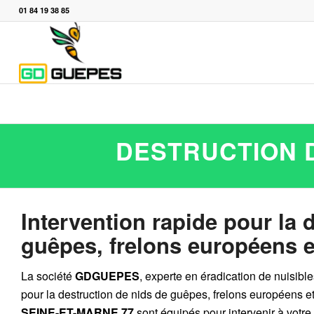
01 84 19 38 85
DESTRUCTION D
Intervention rapide pour la 
guêpes, frelons européens e
La société
GDGUEPES
, experte en éradication de nuisibl
pour la destruction de
nids de guêpes
,
frelons européens
e
SEINE-ET-MARNE 77
sont équipés pour intervenir à votre