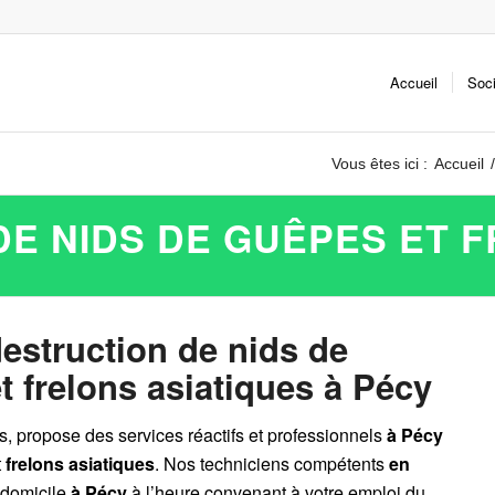
Accueil
Soc
Vous êtes ici :
Accueil
/
E NIDS DE GUÊPES ET 
destruction de nids de
t frelons asiatiques à Pécy
es, propose des services réactifs et professionnels
à Pécy
t
frelons asiatiques
. Nos techniciens compétents
en
 domicile
à Pécy
à l’heure convenant à votre emploi du