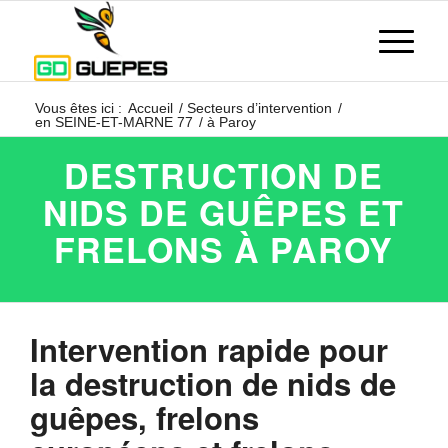
Vous êtes ici :
Accueil
/
Secteurs d’intervention
/
en SEINE-ET-MARNE 77
/
à Paroy
DESTRUCTION DE
NIDS DE GUÊPES ET
FRELONS À PAROY
Intervention rapide pour
la destruction de nids de
guêpes, frelons