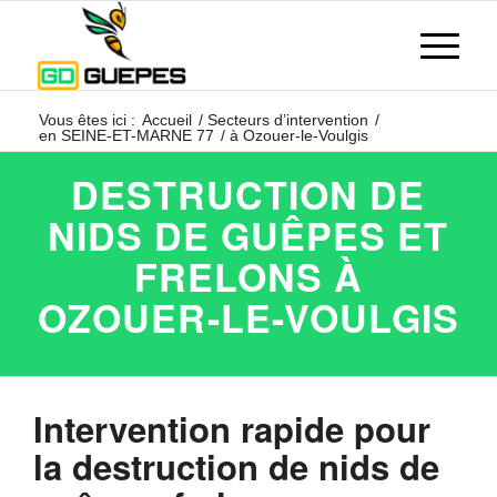
Vous êtes ici :
Accueil
/
Secteurs d’intervention
/
en SEINE-ET-MARNE 77
/
à Ozouer-le-Voulgis
DESTRUCTION DE
NIDS DE GUÊPES ET
FRELONS À
OZOUER-LE-VOULGIS
Intervention rapide pour
la destruction de nids de