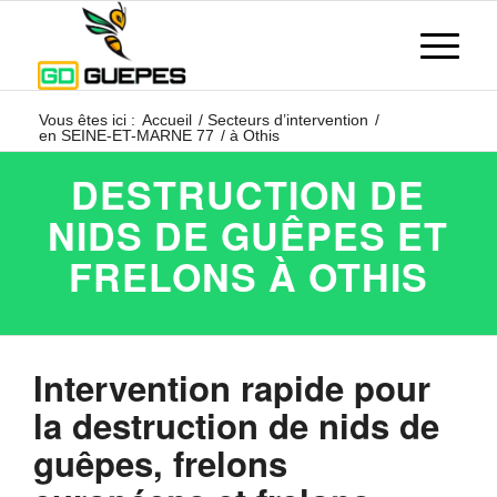
Vous êtes ici :
Accueil
/
Secteurs d’intervention
/
en SEINE-ET-MARNE 77
/
à Othis
DESTRUCTION DE
NIDS DE GUÊPES ET
FRELONS À OTHIS
Intervention rapide pour
la destruction de nids de
guêpes, frelons