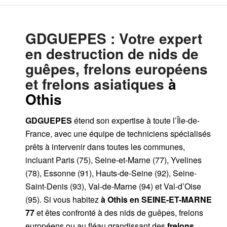
GDGUEPES
: Votre expert
en destruction de nids de
guêpes, frelons européens
et frelons asiatiques
à
Othis
GDGUEPES
étend son expertise à toute l’Île-de-
France, avec une équipe de techniciens spécialisés
prêts à intervenir dans toutes les communes,
incluant Paris (75), Seine-et-Marne (77), Yvelines
(78), Essonne (91), Hauts-de-Seine (92), Seine-
Saint-Denis (93), Val-de-Marne (94) et Val-d’Oise
(95). Si vous habitez
à Othis
en SEINE-ET-MARNE
77
et êtes confronté à des nids de guêpes, frelons
européens ou au fléau grandissant des
frelons