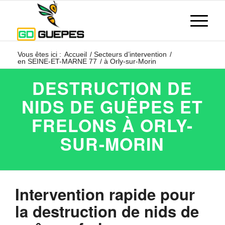
Vous êtes ici :
Accueil
/
Secteurs d’intervention
/
en SEINE-ET-MARNE 77
/
à Orly-sur-Morin
DESTRUCTION DE
NIDS DE GUÊPES ET
FRELONS À ORLY-
SUR-MORIN
Intervention rapide pour
la destruction de nids de