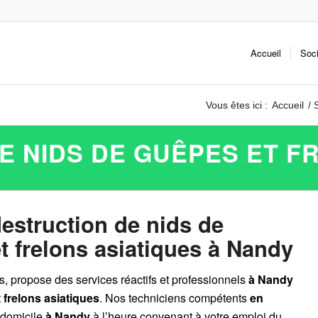
Accueil
Soc
Vous êtes ici :
Accueil
/
E NIDS DE GUÊPES ET F
destruction de nids de
t frelons asiatiques à Nandy
es, propose des services réactifs et professionnels
à Nandy
t
frelons asiatiques
. Nos techniciens compétents
en
 domicile
à Nandy
à l’heure convenant à votre emploi du