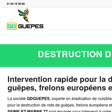
01 84 19 38 85
DESTRUCTION D
Intervention rapide pour la 
guêpes, frelons européens e
La société
GDGUEPES
, experte en éradication de nuisibl
pour la destruction de
nids de guêpes
,
frelons européens
e
SEINE-ET-MARNE 77
sont équipés pour intervenir à votre