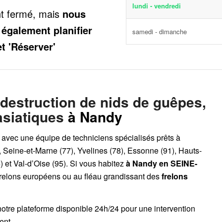
lundi - vendredi
nt fermé, mais
nous
 également planifier
samedi - dimanche
et 'Réserver'
 destruction de nids de guêpes,
asiatiques
à Nandy
, avec une équipe de techniciens spécialisés prêts à
, Seine-et-Marne (77), Yvelines (78), Essonne (91), Hauts-
 et Val-d’Oise (95). Si vous habitez
à Nandy
en SEINE-
frelons européens ou au fléau grandissant des
frelons
notre plateforme disponible 24h/24
pour une intervention
ent.