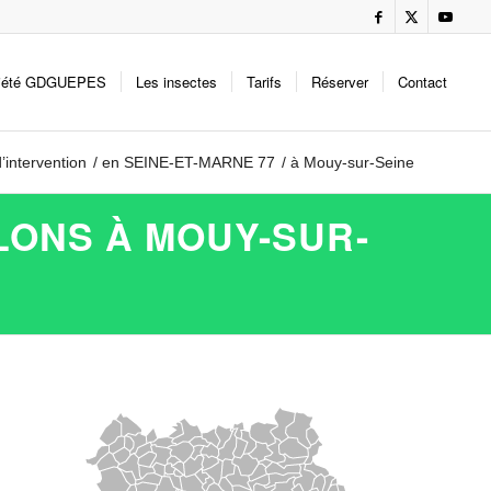
iété GDGUEPES
Les insectes
Tarifs
Réserver
Contact
’intervention
/
en SEINE-ET-MARNE 77
/
à Mouy-sur-Seine
LONS À MOUY-SUR-