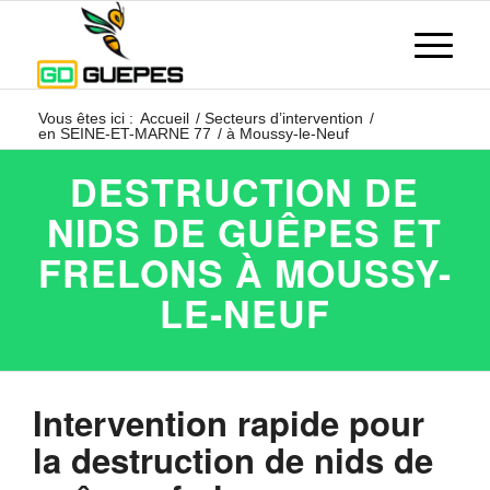
Vous êtes ici :
Accueil
/
Secteurs d’intervention
/
en SEINE-ET-MARNE 77
/
à Moussy-le-Neuf
DESTRUCTION DE
NIDS DE GUÊPES ET
FRELONS À MOUSSY-
LE-NEUF
Intervention rapide pour
la destruction de nids de