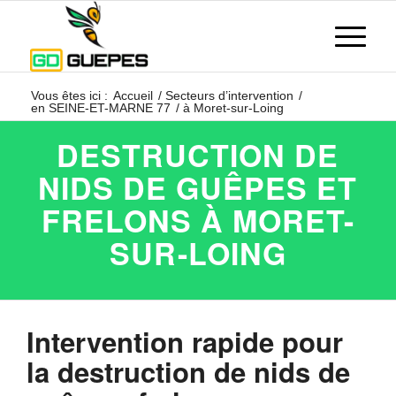
Vous êtes ici :
Accueil
/
Secteurs d’intervention
/
en SEINE-ET-MARNE 77
/
à Moret-sur-Loing
DESTRUCTION DE
NIDS DE GUÊPES ET
FRELONS À MORET-
SUR-LOING
Intervention rapide pour
la destruction de nids de