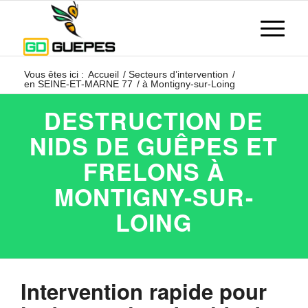
Vous êtes ici :
Accueil
/
Secteurs d’intervention
/
en SEINE-ET-MARNE 77
/
à Montigny-sur-Loing
DESTRUCTION DE
NIDS DE GUÊPES ET
FRELONS À
MONTIGNY-SUR-
LOING
Intervention rapide pour