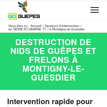
Vous êtes ici :
Accueil
/
Secteurs d’intervention
/
en SEINE-ET-MARNE 77
/
à Montigny-le-Guesdier
DESTRUCTION DE
NIDS DE GUÊPES ET
FRELONS À
MONTIGNY-LE-
GUESDIER
Intervention rapide pour