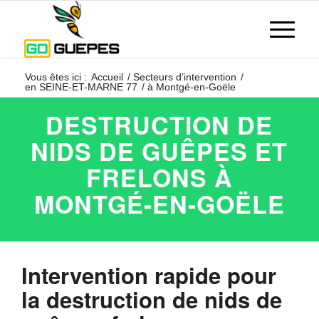
Vous êtes ici :
Accueil
/
Secteurs d’intervention
/
en SEINE-ET-MARNE 77
/
à Montgé-en-Goële
DESTRUCTION DE
NIDS DE GUÊPES ET
FRELONS À
MONTGÉ-EN-GOËLE
Intervention rapide pour
la destruction de nids de