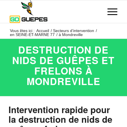
Vous êtes ici :
Accueil
/
Secteurs d’intervention
/
en SEINE-ET-MARNE 77
/
à Mondreville
DESTRUCTION DE
NIDS DE GUÊPES ET
FRELONS À
MONDREVILLE
Intervention rapide pour
la destruction de nids de