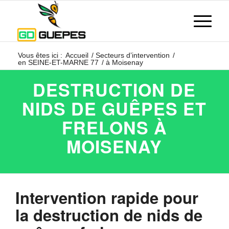
Vous êtes ici :
Accueil
/
Secteurs d’intervention
/
en SEINE-ET-MARNE 77
/
à Moisenay
DESTRUCTION DE
NIDS DE GUÊPES ET
FRELONS À
MOISENAY
Intervention rapide pour
la destruction de nids de