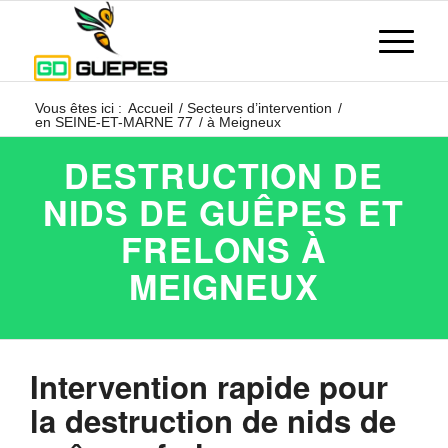
Vous êtes ici :
Accueil
/
Secteurs d’intervention
/
en SEINE-ET-MARNE 77
/
à Meigneux
DESTRUCTION DE
NIDS DE GUÊPES ET
FRELONS À
MEIGNEUX
Intervention rapide pour
la destruction de nids de