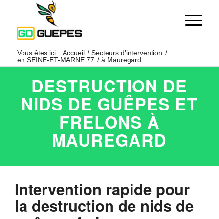
Vous êtes ici :
Accueil
/
Secteurs d’intervention
/
en SEINE-ET-MARNE 77
/
à Mauregard
DESTRUCTION DE
NIDS DE GUÊPES ET
FRELONS À
MAUREGARD
Intervention rapide pour
la destruction de nids de