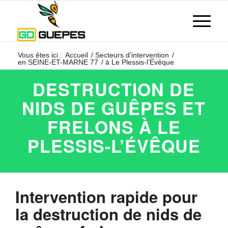
Vous êtes ici :
Accueil
/
Secteurs d’intervention
/
en SEINE-ET-MARNE 77
/
à Le Plessis-l’Évêque
DESTRUCTION DE
NIDS DE GUÊPES ET
FRELONS À LE
PLESSIS-L’ÉVÊQUE
Intervention rapide pour
la destruction de nids de