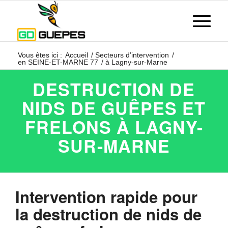
Vous êtes ici :
Accueil
/
Secteurs d’intervention
/
en SEINE-ET-MARNE 77
/
à Lagny-sur-Marne
DESTRUCTION DE
NIDS DE GUÊPES ET
FRELONS À LAGNY-
SUR-MARNE
Intervention rapide pour
la destruction de nids de