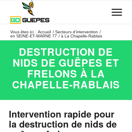
Vous êtes ici :
Accueil
/
Secteurs d’intervention
/
en SEINE-ET-MARNE 77
/
à La Chapelle-Rablais
DESTRUCTION DE
NIDS DE GUÊPES ET
FRELONS À LA
CHAPELLE-RABLAIS
Intervention rapide pour
la destruction de nids de