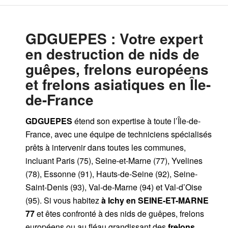
GDGUEPES
: Votre expert
en destruction de nids de
guêpes, frelons européens
et frelons asiatiques en Île-
de-France
GDGUEPES
étend son expertise à toute l’Île-de-
France, avec une équipe de techniciens spécialisés
prêts à intervenir dans toutes les communes,
incluant Paris (75), Seine-et-Marne (77), Yvelines
(78), Essonne (91), Hauts-de-Seine (92), Seine-
Saint-Denis (93), Val-de-Marne (94) et Val-d’Oise
(95). Si vous habitez
à Ichy
en SEINE-ET-MARNE
77
et êtes confronté à des nids de guêpes, frelons
européens ou au fléau grandissant des
frelons