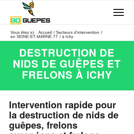
Vous êtes ici :
Accueil
/
Secteurs d’intervention
/
en SEINE-ET-MARNE 77
/
à Ichy
DESTRUCTION DE
NIDS DE GUÊPES ET
FRELONS À ICHY
Intervention rapide pour
la destruction de nids de
guêpes, frelons