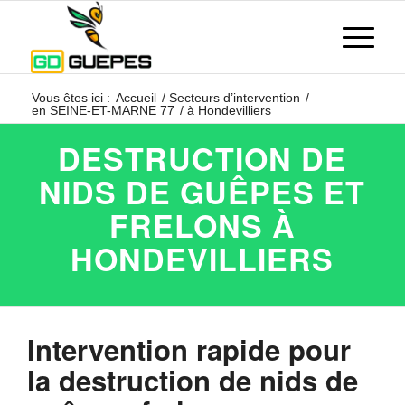
Vous êtes ici :
Accueil
/
Secteurs d’intervention
/
en SEINE-ET-MARNE 77
/
à Hondevilliers
DESTRUCTION DE
NIDS DE GUÊPES ET
FRELONS À
HONDEVILLIERS
Intervention rapide pour
la destruction de nids de