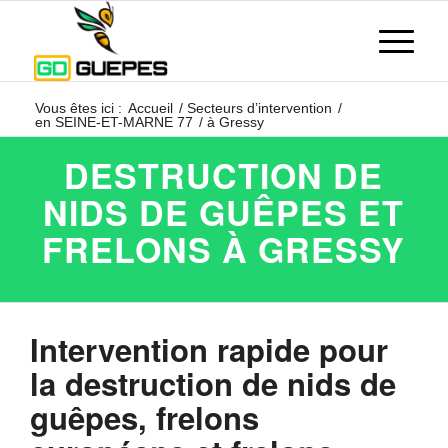
Vous êtes ici :
Accueil
/
Secteurs d’intervention
/
en SEINE-ET-MARNE 77
/
à Gressy
DESTRUCTION DE
NIDS DE GUÊPES ET
FRELONS À GRESSY
Intervention rapide pour
la destruction de nids de
guêpes, frelons