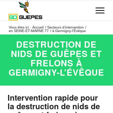
Vous êtes ici :
Accueil
/
Secteurs d’intervention
/
en SEINE-ET-MARNE 77
/
à Germigny-l’Évêque
DESTRUCTION DE
NIDS DE GUÊPES ET
FRELONS À
GERMIGNY-L’ÉVÊQUE
Intervention rapide pour
la destruction de nids de