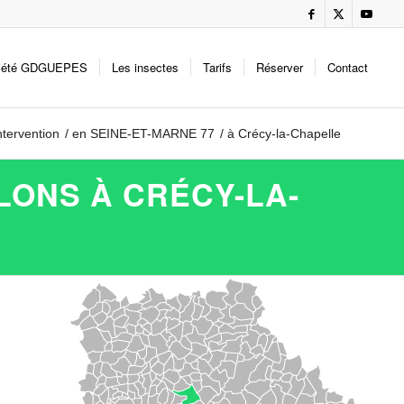
iété GDGUEPES
Les insectes
Tarifs
Réserver
Contact
ntervention
/
en SEINE-ET-MARNE 77
/
à Crécy-la-Chapelle
LONS À CRÉCY-LA-