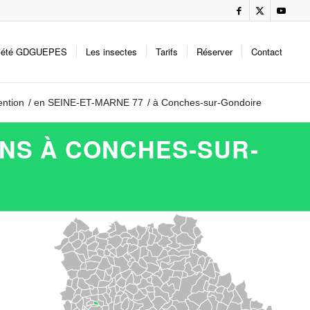
iété GDGUEPES
Les insectes
Tarifs
Réserver
Contact
ention
/
en SEINE-ET-MARNE 77
/
à Conches-sur-Gondoire
ONS À CONCHES-SUR-