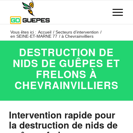
Vous êtes ici :
Accueil
/
Secteurs d’intervention
/
en SEINE-ET-MARNE 77
/
à Chevrainvilliers
DESTRUCTION DE
NIDS DE GUÊPES ET
FRELONS À
CHEVRAINVILLIERS
Intervention rapide pour
la destruction de nids de