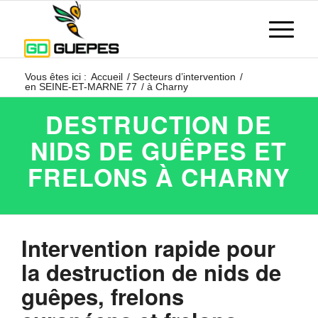
Vous êtes ici :
Accueil
/
Secteurs d’intervention
/
en SEINE-ET-MARNE 77
/
à Charny
DESTRUCTION DE
NIDS DE GUÊPES ET
FRELONS À CHARNY
Intervention rapide pour
la destruction de nids de
guêpes, frelons