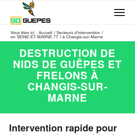
Vous êtes ici :
Accueil
/
Secteurs d’intervention
/
en SEINE-ET-MARNE 77
/
à Changis-sur-Marne
DESTRUCTION DE
NIDS DE GUÊPES ET
FRELONS À
CHANGIS-SUR-
MARNE
Intervention rapide pour