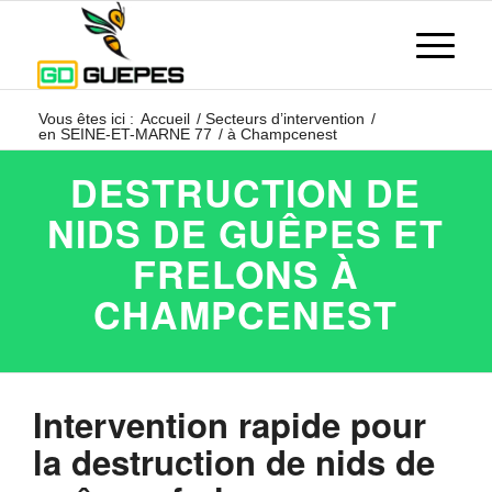
Vous êtes ici :
Accueil
/
Secteurs d’intervention
/
en SEINE-ET-MARNE 77
/
à Champcenest
DESTRUCTION DE
NIDS DE GUÊPES ET
FRELONS À
CHAMPCENEST
Intervention rapide pour
la destruction de nids de