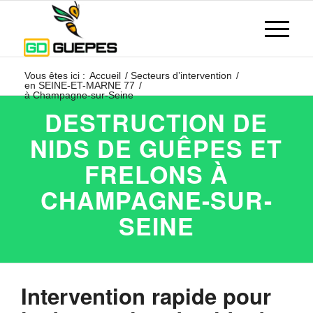
Vous êtes ici :
Accueil
/
Secteurs d’intervention
/
en SEINE-ET-MARNE 77
/
à Champagne-sur-Seine
DESTRUCTION DE
NIDS DE GUÊPES ET
FRELONS À
CHAMPAGNE-SUR-
SEINE
Intervention rapide pour