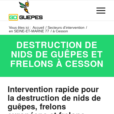
Vous êtes ici :
Accueil
/
Secteurs d’intervention
/
en SEINE-ET-MARNE 77
/
à Cesson
DESTRUCTION DE
NIDS DE GUÊPES ET
FRELONS À CESSON
Intervention rapide pour
la destruction de nids de
guêpes, frelons