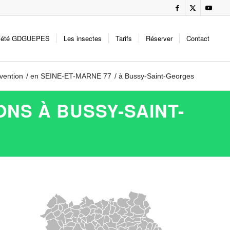
iété GDGUEPES
Les insectes
Tarifs
Réserver
Contact
rvention
/
en SEINE-ET-MARNE 77
/
à Bussy-Saint-Georges
NS À BUSSY-SAINT-