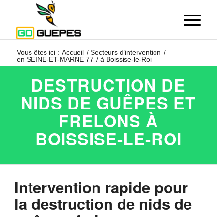
Vous êtes ici :
Accueil
/
Secteurs d’intervention
/
en SEINE-ET-MARNE 77
/
à Boissise-le-Roi
DESTRUCTION DE
NIDS DE GUÊPES ET
FRELONS À
BOISSISE-LE-ROI
Intervention rapide pour
la destruction de nids de