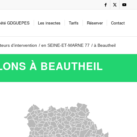
iété GDGUEPES
Les insectes
Tarifs
Réserver
Contact
teurs d’intervention
/
en SEINE-ET-MARNE 77
/
à Beautheil
LONS À BEAUTHEIL