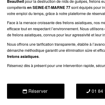
Beautheil
pour la destruction de
nids de guêpes
,
frelons e
compétents
en SEINE-ET-MARNE 77
sont équipés pour in
votre emploi du temps, grâce à notre plateforme de réservati
Face à la menace croissante des frelons asiatiques, nos m
efficace tout en respectant l’environnement. Nous utilisons
de
frelons asiatiques
, connus pour leur agressivité et leur 
Nous offrons une
tarification transparente
, établie à l’avan
démarche méthodique garantit une élimination sûre et effi
frelons asiatiques
.
Réservez
dès à présent pour une intervention rapide, sécu
Réserver
01 84 