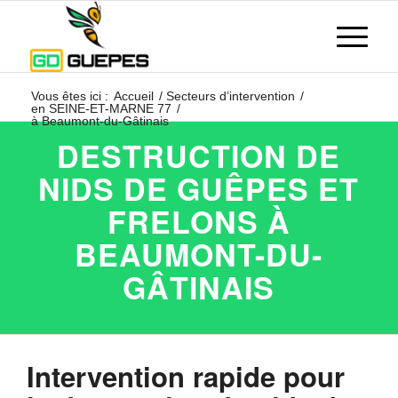
Vous êtes ici :
Accueil
/
Secteurs d’intervention
/
en SEINE-ET-MARNE 77
/
à Beaumont-du-Gâtinais
DESTRUCTION DE
NIDS DE GUÊPES ET
FRELONS À
BEAUMONT-DU-
GÂTINAIS
Intervention rapide pour