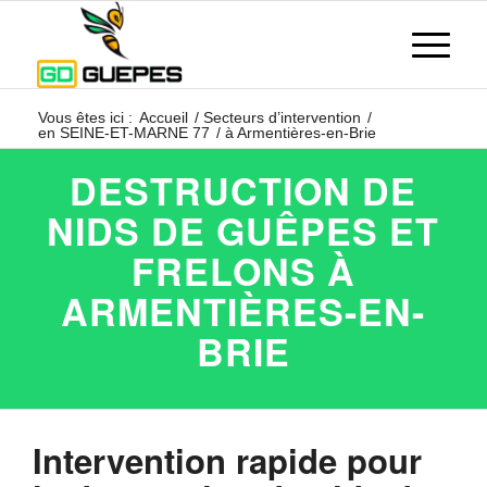
Vous êtes ici :
Accueil
/
Secteurs d’intervention
/
en SEINE-ET-MARNE 77
/
à Armentières-en-Brie
DESTRUCTION DE
NIDS DE GUÊPES ET
FRELONS À
ARMENTIÈRES-EN-
BRIE
Intervention rapide pour