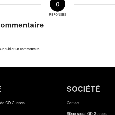
0
RÉPONSES
commentaire
ur publier un commentaire.
E
SOCIÉTÉ
 de GD Guepes
Contact
Siège social GD Guepes