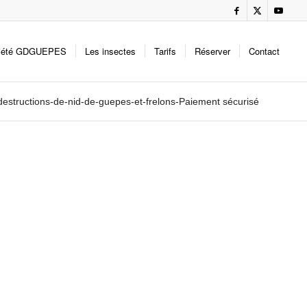
iété GDGUEPES
Les insectes
Tarifs
Réserver
Contact
tructions-de-nid-de-guepes-et-frelons-Paiement sécurisé