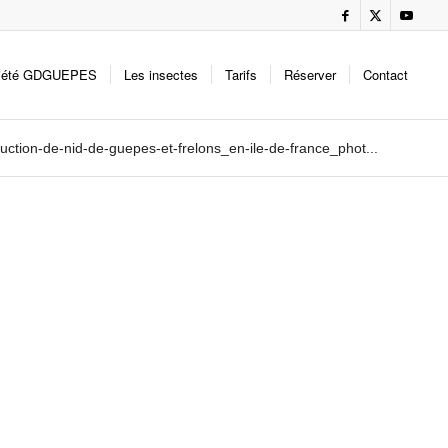
iété GDGUEPES
Les insectes
Tarifs
Réserver
Contact
ction-de-nid-de-guepes-et-frelons_en-ile-de-france_phot...