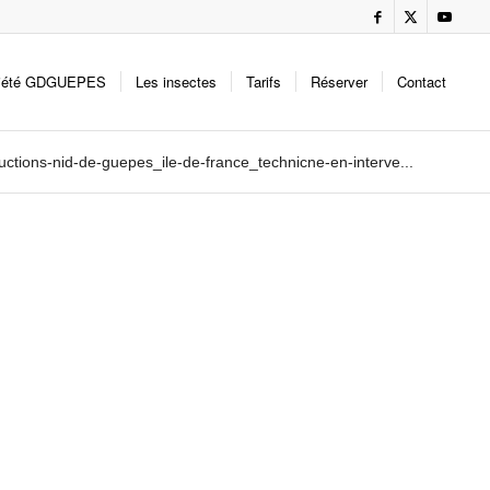
iété GDGUEPES
Les insectes
Tarifs
Réserver
Contact
ctions-nid-de-guepes_ile-de-france_technicne-en-interve...