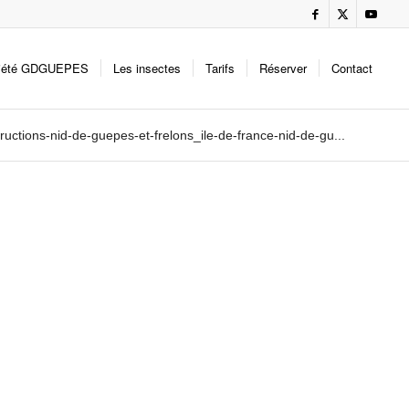
iété GDGUEPES
Les insectes
Tarifs
Réserver
Contact
uctions-nid-de-guepes-et-frelons_ile-de-france-nid-de-gu...