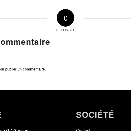
0
RÉPONSES
commentaire
ur publier un commentaire.
E
SOCIÉTÉ
 de GD Guepes
Contact