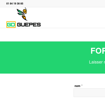
01 84 19 38 85
FO
Laisser 
*
nom