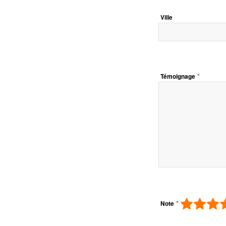
Ville
*
Témoignage
*
Note