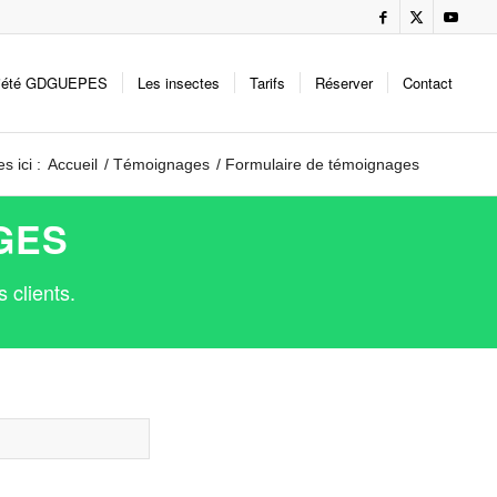
iété GDGUEPES
Les insectes
Tarifs
Réserver
Contact
s ici :
Accueil
/
Témoignages
/
Formulaire de témoignages
GES
 clients.